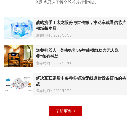
立足博思达了解全球芯片行业动态
战略携手！太龙股份与首传微，推动车载通信芯片
领域新发展
发布时间：2025/06/30
送餐机器人 | 美格智能5G智能模组助力无人送
餐“如有神助”
发布时间：2022/05/11
解决互联家居中各种多标准无线通信设备面临的挑
战
发布时间：2021/12/09
了解更多 +