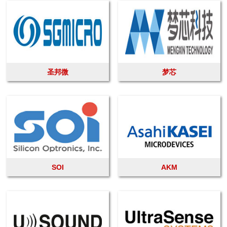
圣邦微
梦芯
SOI
AKM